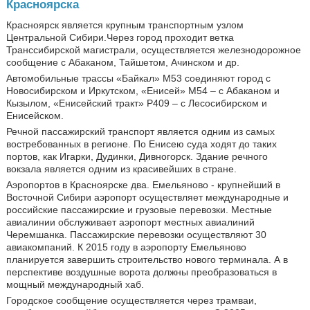
Красноярска
Красноярск является крупным транспортным узлом
Центральной Сибири.Через город проходит ветка
Транссибирской магистрали, осуществляется железнодорожное
сообщение с Абаканом, Тайшетом, Ачинском и др.
Автомобильные трассы «Байкал» М53 соединяют город с
Новосибирском и Иркутском, «Енисей» М54 – с Абаканом и
Кызылом, «Енисейский тракт» Р409 – с Лесосибирском и
Енисейском.
Речной пассажирский транспорт является одним из самых
востребованных в регионе. По Енисею суда ходят до таких
портов, как Игарки, Дудинки, Дивногорск. Здание речного
вокзала является одним из красивейших в стране.
Аэропортов в Красноярске два. Емельяново - крупнейший в
Восточной Сибири аэропорт осуществляет международные и
российские пассажирские и грузовые перевозки. Местные
авиалинии обслуживает аэропорт местных авиалиний
Черемшанка. Пассажирские перевозки осуществляют 30
авиакомпаний. К 2015 году в аэропорту Емельяново
планируется завершить строительство нового терминала. А в
перспективе воздушные ворота должны преобразоваться в
мощный международный хаб.
Городское сообщение осуществляется через трамваи,