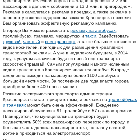
Красноярская железная дорога ежегодно перевозит 3,2 млн.
пассажиров в дальнем сообщении и 13,3 млн. в пригородном.
Реклама в самолетах и реклама в поездах, а также реклама в
аэропорту и железнодорожном вокзале Красноярска позволит
Вам организовать эффективную рекламную кампанию.
В городе Вы можете разместить
рекламу на автобусах
,
троллейбусах, трамваях, маршрутках и
такси
. Задействовать
грузовой
,
частный
и
спецтранспорт
, а также большое количество
видов носителей, пригодных для размещения креативной
транспортной рекламы. А уже в недалеком будущем, в 2014
году, к услугам заказчиков будет и новый вид транспорта –
скоростной трамвай. Самым популярным и многочисленным
видом транспорта в Красноярске является автобус. В городе
ежедневно выходят на маршруты более 1100 автобусов
большой вместимости. За последние два года власти города
приобрели более 400 новых машин.
Развитие электрического транспорта администрация
Красноярска считает приоритетным, и реклама на
троллейбусах
и трамваях
может быть очень эффективной. Ежедневно
пассажиров обслуживают 91 троллейбус и 57 вагонов трамвая.
Планируется, что муниципальный транспорт будет
осуществлять 50% всех пассажирских перевозок по городу, и
большая часть должна пассажиропотока, по плану властей,
должна приходиться на электротранспорт.